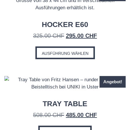
HOCKER E60
Ursprünglicher
Aktueller
325.00
CHF
295.00
CHF
Preis
Preis
Dieses
war:
ist:
Produkt
AUSFÜHRUNG WÄHLEN
325.00 CHF
295.00 CHF.
weist
mehrere
Varianten
Angebot!
auf.
Die
Optionen
TRAY TABLE
können
auf
Ursprünglicher
Aktueller
508.00
CHF
485.00
CHF
der
Preis
Preis
Produktseite
war:
ist: