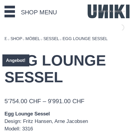
SHOP MENU
SHOP
MÖBEL
SESSEL
EGG LOUNGE SESSEL
EGG LOUNGE
Angebot!
SESSEL
Preisspanne:
5'754.00
CHF
–
9'991.00
CHF
5'754.00 CHF
Egg Lounge Sessel
bis
Design: Fritz Hansen, Arne Jacobsen
9'991.00 CHF
Modell: 3316