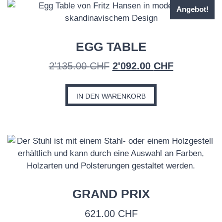
Angebot!
EGG TABLE
Ursprünglicher
Aktueller
2'135.00
CHF
2'092.00
CHF
Preis
Preis
war:
ist:
IN DEN WARENKORB
2'135.00 CHF
2'092.00 C
GRAND PRIX
621.00
CHF