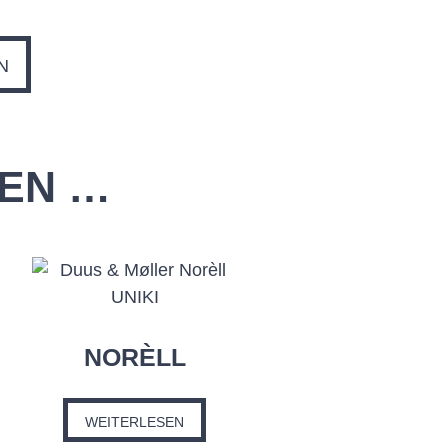
N
LEN …
NORÈLL
WEITERLESEN